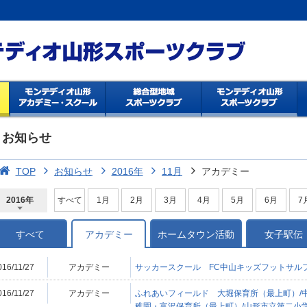
お知らせ
TOP
お知らせ
2016年
11月
アカデミー
2016年
すべて
1月
2月
3月
4月
5月
6月
7
2026年
2025年
2024年
2023年
2022年
2021年
2020年
2019年
2018年
2017年
2016年
2015年
2014年
すべて
アカデミー
ホームタウン活動
女子駅伝
016/11/27
アカデミー
サッカースクール FC中山キッズフットサルフ
016/11/27
アカデミー
ふれあいフィールド 大堀保育所（最上町）/
稚園・富沢保育所（最上町）/山形市立第二小