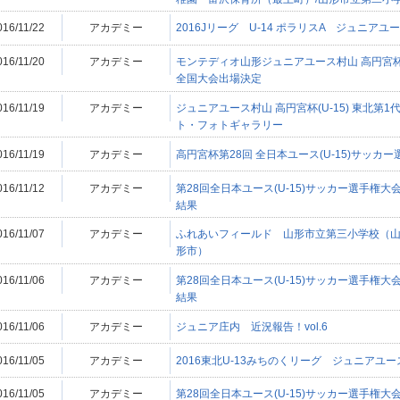
016/11/22
アカデミー
2016Jリーグ U-14 ポラリスA ジュニア
016/11/20
アカデミー
モンテディオ山形ジュニアユース村山 高円宮杯第
全国大会出場決定
016/11/19
アカデミー
ジュニアユース村山 高円宮杯(U-15) 東北第
ト・フォトギャラリー
016/11/19
アカデミー
高円宮杯第28回 全日本ユース(U-15)サッカ
016/11/12
アカデミー
第28回全日本ユース(U-15)サッカー選手権
結果
016/11/07
アカデミー
ふれあいフィールド 山形市立第三小学校（山
形市）
016/11/06
アカデミー
第28回全日本ユース(U-15)サッカー選手権
結果
016/11/06
アカデミー
ジュニア庄内 近況報告！vol.6
016/11/05
アカデミー
2016東北U-13みちのくリーグ ジュニアユ
016/11/05
アカデミー
第28回全日本ユース(U-15)サッカー選手権