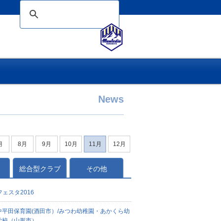
News
月
8月
9月
10月
11月
12月
総合型クラブ
その他
ェスタ2016
中平田保育園(酒田市）/みつわ幼稚園・あかくら幼
学校（山形市）