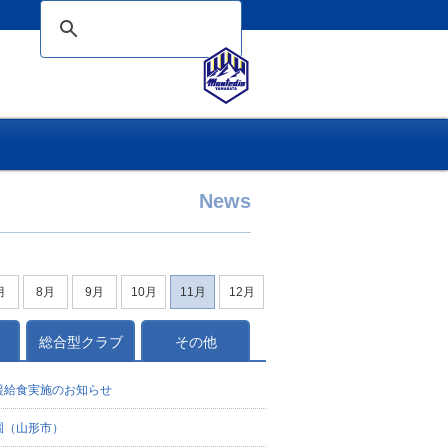
News
月
8月
9月
10月
11月
12月
総合型クラブ
その他
援給食実施のお知らせ
園（山形市）