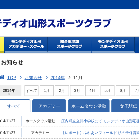
お知らせ
TOP
お知らせ
2014年
11月
2014年
すべて
1月
2月
3月
4月
5月
6月
7
2026年
2025年
2024年
2023年
2022年
2021年
2020年
2019年
2018年
2017年
2016年
2015年
2014年
すべて
アカデミー
ホームタウン活動
女子駅伝
014/11/27
ホームタウン活動
庄内町立立川小学校にて モンテディオ山形応
014/11/27
アカデミー
【レポート】ふれあいフィールド 杉の子保育