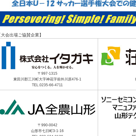
【大会出場ご協賛企業】
〒997-1315
東田川郡三川町大字神花字前外川原476-1
TEL.0235-66-4711
〒990-0042
山形市七日町3-1-16
鶴