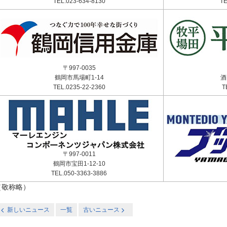
TEL.023-634-8130
TE
〒997-0035
鶴岡市馬場町1-14
酒
TEL.0235-22-2360
T
〒997-0011
鶴岡市宝田1-12-10
TEL.050-3363-3886
（敬称略）
新しいニュース
一覧
古いニュース