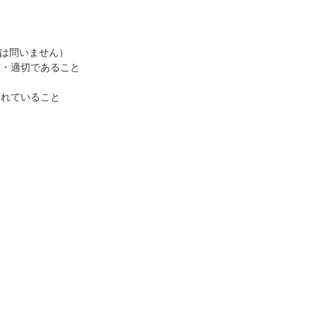
籍は問いません）
確・適切であること
られていること