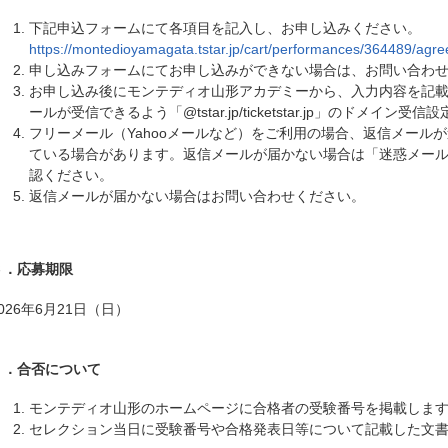
下記申込フォームにて各項目を記入し、お申し込みください。
https://montedioyamagata.tstar.jp/cart/performances/364489/agr
申し込みフォームにてお申し込みができない場合は、お問い合わ
お申し込み後にモンテディオ山形アカデミーから、入力内容を記
ールが受信できるよう「@tstar.jp/ticketstar.jp」のドメイン
フリーメール（Yahooメールなど）をご利用の場合、返信メール
ている場合があります。返信メールが届かない場合は「迷惑メー
認ください。
返信メールが届かない場合はお問い合わせください。
６．応募期限
026年6月21日（日）
７．合否について
モンテディオ山形のホームページに合格者の受験番号を掲載しま
セレクション当日に受験番号や合格発表日等について記載した文