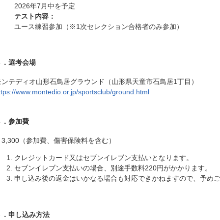
2026年7月中を予定
テスト内容：
ユース練習参加（※1次セレクション合格者のみ参加）
３．選考会場
モンテディオ山形石鳥居グラウンド（山形県天童市石鳥居1丁目）
ttps://www.montedio.or.jp/sportsclub/ground.html
４．参加費
￥3,300（参加費、傷害保険料を含む）
クレジットカード又はセブンイレブン支払いとなります。
セブンイレブン支払いの場合、別途手数料220円がかかります。
申し込み後の返金はいかなる場合も対応できかねますので、予め
５．申し込み方法