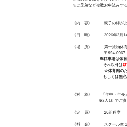
※ご兄弟など複数お申込みす
《内 容》 親子の絆がよ
《日 時》 2026年2月14日(土
《場 所》 第一貨物体育館
〒994-0067 山
※駐車場は体育館前(砂
それ以外は
駐
☆体育館の
もしくは無色透明)
《対 象》 『年中・年長
※2人1組でご参加
《定 員》 20組程度
《料 金》 スクール生 1,0