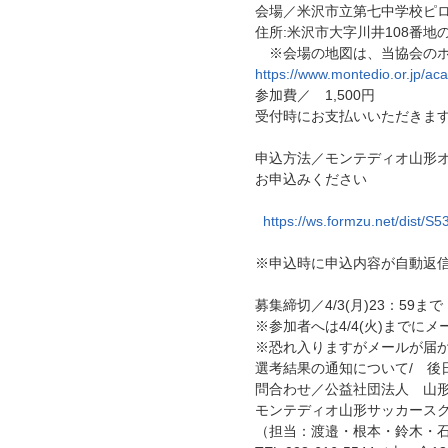
会場／米沢市立第七中学校ピ
住所:米沢市大字川井108番地の
※会場の地図は、当協会のホ
https://www.montedio.or.jp/a
参加費／ 1,500円
受付時にお支払いいただきます
申込方法／モンテディオ山形
お申込みください
https://ws.formzu.net/dist/S
※申込時に申込内容が自動返
募集締切／4/3(月)23：59まで
※参加者へは4/4(火)までに
※恐れ入りますがメールが届
選考結果の通知について/ 後
問合わせ／公益社団法人 山形
モンテディオ山形サッカース
（担当：渡邉・根本・鈴木・