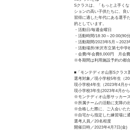
Sクラスは、「もっと上手く
ションの高い子供たちに、良
習得に適した年代にある選手
的としています。
・活動日/毎週金曜日
・活動時間/18:30～20:00(9
・活動期間/2023年5月～2023
・活動場所/米沢市立第七中学
・会費/年会費8,000円 月会費6
※冬期間は利用施設予約の都
■「モンテディオ山形Sクラス
選考対象／現小学校5年生（20
現小学校4年生（2023年4月か
現小学校3年生(2023年4月から
※モンテディオ山形サッカー
※所属チームの活動に支障の
※合格した際に、ご入会いた
※自宅から指定した練習場に
選考人員／20名程度
開催日時／2023年4月7日(金) 