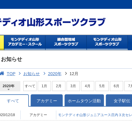
お知らせ
TOP
お知らせ
2020年
12月
2020年
すべて
1月
2月
3月
4月
5月
6月
7
2026年
2025年
2024年
2023年
2022年
2021年
2020年
2019年
2018年
2017年
2016年
2015年
2014年
すべて
アカデミー
ホームタウン活動
女子駅伝
020/12/18
アカデミー
モンテディオ山形ジュニアユース庄内３次セ