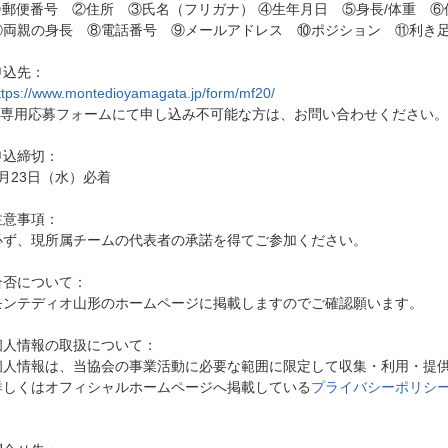
①郵便番号 ②住所 ③氏名（フリガナ） ④生年月日 ⑤身長/体重 ⑥
⑦両親の身長 ⑧電話番号 ⑨メールアドレス ⑩ポジション ⑪利き足
申込先：
ttps://www.montedioyamagata.jp/form/mf20/
※専用応募フォームにて申し込み不可能な方は、お問い合わせください。
申込締切：
8月23日（水）必着
注意事項：
必ず、現所属チームの代表者の承諾を得てご参加ください。
合否について：
モンテディオ山形のホームページに掲載しますのでご確認願います。
個人情報の取扱について：
個人情報は、当協会の事業活動に必要な範囲に限定して収集・利用・提
詳しくはオフィシャルホームページへ掲載している
プライバシーポリシ