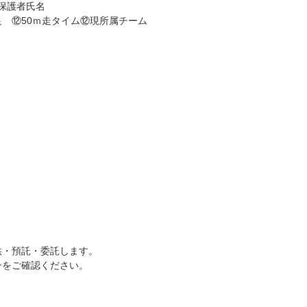
保護者氏名
 ⑫50ｍ走タイム⑫現所属チーム
供・預託・委託します。
ー
をご確認ください。