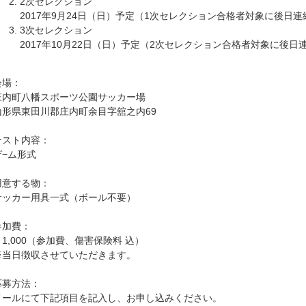
2次セレクション
2017年9月24日（日）予定（1次セレクション合格者対象に後日連
3次セレクション
2017年10月22日（日）予定（2次セレクション合格者対象に後日
会場：
庄内町八幡スポーツ公園サッカー場
山形県東田川郡庄内町余目字舘之内69
テスト内容：
ゲ−ム形式
用意する物：
サッカー用具一式（ボール不要）
参加費：
￥1,000（参加費、傷害保険料 込）
※当日徴収させていただきます。
応募方法：
メールにて下記項目を記入し、お申し込みください。