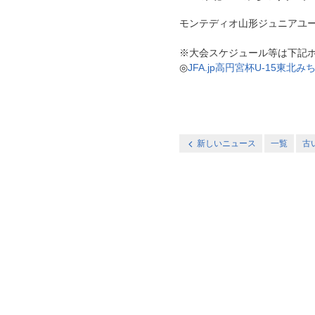
モンテディオ山形ジュニアユース庄内
※大会スケジュール等は下記
◎
JFA.jp高円宮杯U-15東
新しいニュース
一覧
古