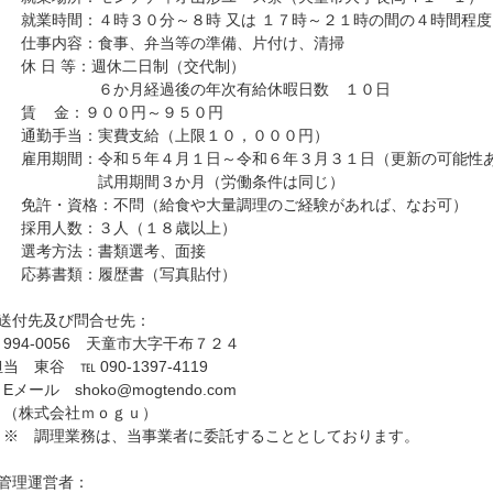
就業時間：４時３０分～８時 又は １７時～２１時の間の４時間程度
仕事内容：食事、弁当等の準備、片付け、清掃
休 日 等：週休二日制（交代制）
６か月経過後の年次有給休暇日数 １０日
賃 金：９００円～９５０円
通勤手当：実費支給（上限１０，０００円）
雇用期間：令和５年４月１日～令和６年３月３１日（更新の可能性
試用期間３か月（労働条件は同じ）
免許・資格：不問（給食や大量調理のご経験があれば、なお可）
採用人数：３人（１８歳以上）
選考方法：書類選考、面接
応募書類：履歴書（写真貼付）
■送付先及び問合せ先：
〒994-0056 天童市大字干布７２４
当 東谷 ℡ 090-1397-4119
メール shoko@mogtendo.com
（株式会社ｍｏｇｕ）
※ 調理業務は、当事業者に委託することとしております。
■管理運営者：