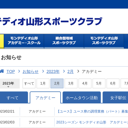
お知らせ
TOP
お知らせ
2023年
2月
アカデミー
2023年
すべて
1月
2月
3月
4月
5月
6月
7
2026年
2025年
2024年
2023年
2022年
2021年
2020年
2019年
2018年
2017年
2016年
2015年
2014年
すべて
アカデミー
ホームタウン活動
女子駅伝
023/02/21
アカデミー
【ユース】ユース寮の調理業務（パート）募
023/02/03
アカデミー
2023シーズン モンテディオ山形 アカデミ