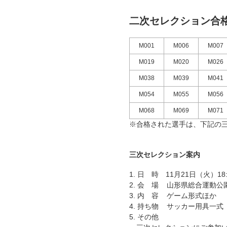
二次セレクション合
M001
M006
M00
M019
M020
M026
M038
M039
M041
M054
M055
M056
M068
M069
M071
※合格された選手は、下記の
三次セレクション案内
1. 日 時 11月21日（火）18
2. 会 場 山形県総合運動公
3. 内 容 ゲーム形式ほか
4. 持ち物 サッカー用具一
5. その他