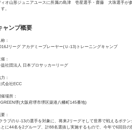
ディオ山形ジュニアユースに所属の島津 壱星選手・齋藤 大珠選手が
ます。
キャンプ概要
名称：
2016Jリーグ アカデミープレーヤー(Ｕ-13)トレーニングキャンプ
主催：
公益社団法人 日本プロサッカーリーグ
協力：
株式会社ECC
開催場所：
J-GREEN堺(大阪府堺市堺区築港八幡町145番地)
概要：
JクラブのＵ-13の選手を対象に、将来Jリーグそして世界で戦えるポテ
もとに44名を2グループ、計88名選抜し実施するもので、今年で6回目