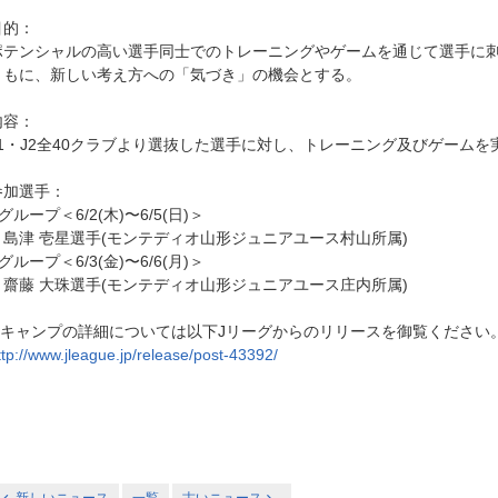
目的：
ポテンシャルの高い選手同士でのトレーニングやゲームを通じて選手に
ともに、新しい考え方への「気づき」の機会とする。
内容：
J1・J2全40クラブより選抜した選手に対し、トレーニング及びゲームを
参加選手：
グループ＜6/2(木)〜6/5(日)＞
島津 壱星選手(モンテディオ山形ジュニアユース村山所属)
グループ＜6/3(金)〜6/6(月)＞
齋藤 大珠選手(モンテディオ山形ジュニアユース庄内所属)
※キャンプの詳細については以下Jリーグからのリリースを御覧ください
ttp://www.jleague.jp/release/post-43392/
新しいニュース
一覧
古いニュース