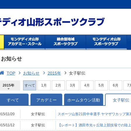
お知らせ
TOP
お知らせ
2015年
女子駅伝
2015年
すべて
1月
2月
3月
4月
5月
6月
7
2026年
2025年
2024年
2023年
2022年
2021年
2020年
2019年
2018年
2017年
2016年
2015年
2014年
すべて
アカデミー
ホームタウン活動
女子駅伝
015/11/20
女子駅伝
スポーツ山形21田中幸選手 ヤマザワカップ第
015/11/12
女子駅伝
【レポート】酒田市光ヶ丘陸上競技場での陸