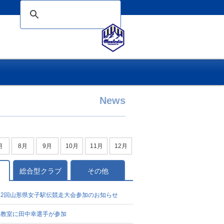
News
月
8月
9月
10月
11月
12月
総合型クラブ
その他
32回山形県女子駅伝競走大会参加のお知らせ
上教室に田中幸選手が参加