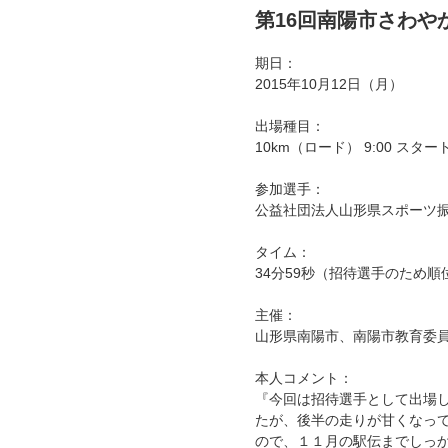
第16回南陽市さわや
期日：
2015年10月12日（月）
出場種目：
10km（ロード） 9:00 スター
参加選手：
公益社団法人山形県スポーツ振興
タイム：
34分59秒（招待選手のため順
主催：
山形県南陽市、南陽市教育委
本人コメント：
『今回は招待選手として出場
たが、後半の走りが甘くなっ
ので、１１月の駅伝までしっ