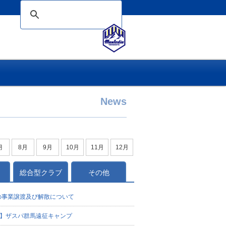
News
月
8月
9月
10月
11月
12月
総合型クラブ
その他
の事業譲渡及び解散について
定】ザスパ群馬遠征キャンプ