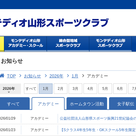
お知らせ
TOP
お知らせ
2026年
1月
アカデミー
2026年
すべて
1月
2月
3月
4月
5月
6月
7
2026年
2025年
2024年
2023年
2022年
2021年
2020年
2019年
2018年
2017年
2016年
2015年
2014年
すべて
アカデミー
ホームタウン活動
女子駅伝
026/01/29
アカデミー
公益社団法人山形県スポーツ振興21世紀協会
026/01/23
アカデミー
【Sクラス4年生5年生・GKスクール5年生限