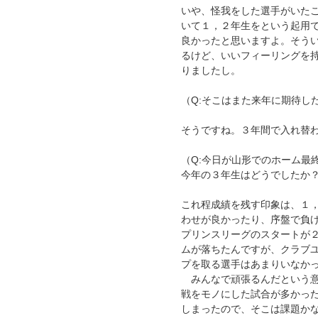
いや、怪我をした選手がいた
いて１，２年生をという起用
良かったと思いますよ。そう
るけど、いいフィーリングを
りましたし。
（Q:そこはまた来年に期待し
そうですね。３年間で入れ替
（Q:今日が山形でのホーム最
今年の３年生はどうでしたか
これ程成績を残す印象は、１
わせが良かったり、序盤で負
プリンスリーグのスタートが
ムが落ちたんですが、クラブ
プを取る選手はあまりいなか
みんなで頑張るんだという意
戦をモノにした試合が多かっ
しまったので、そこは課題か