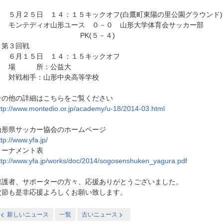
５月２５日 １４：１５キックオフ(白鷹町東陽の里公園グラウンド)
モンテディオ山形ユース ０－０ 山形大学体育会サッカー部
PK(５－４)
第３回戦
６月１５日 １４：１５キックオフ
場 所：公益大
対戦相手：山形中央高等学校
その他の詳細はこちらをご覧ください
ttp://www.montedio.or.jp/academy/u-18/2014-03.html
山形県サッカー協会のホームページ
ttp://www.yfa.jp/
トーナメント表
ttp://www.yfa.jp/works/doc/2014/sogosenshuken_yagura.pdf
保護者、サポーターの方々、応援ありがとうございました。
次節も是非応援よろしくお願い致します。
新しいニュース
一覧
古いニュース