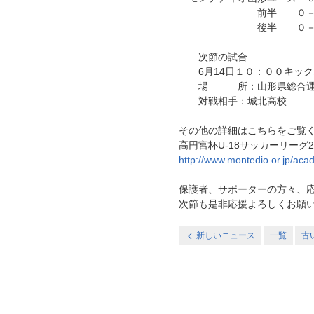
前半 ０－
後半 ０－
次節の試合
6月14日１０：００キック
場 所：山形県総合運動
対戦相手：城北高校
その他の詳細はこちらをご覧
高円宮杯U‐18サッカーリーグ2
http://www.montedio.or.jp/ac
保護者、サポーターの方々、
次節も是非応援よろしくお願
新しいニュース
一覧
古