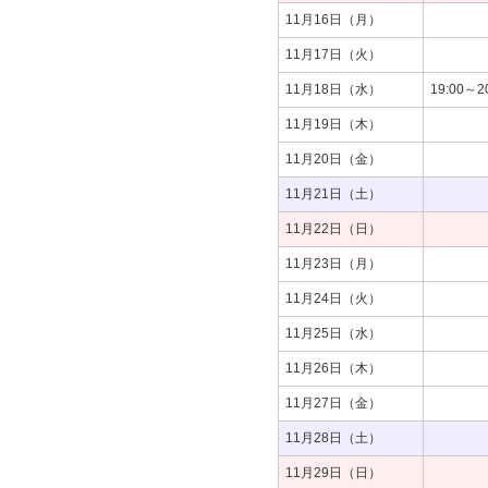
11月16日（月）
11月17日（火）
11月18日（水）
19:00～
11月19日（木）
11月20日（金）
11月21日（土）
11月22日（日）
11月23日（月）
11月24日（火）
11月25日（水）
11月26日（木）
11月27日（金）
11月28日（土）
11月29日（日）