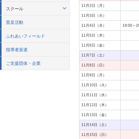
11月2日（月）
スクール
11月3日（火）
普及活動
11月4日（水）
19:00～
11月5日（木）
ふれあいフィールド
11月6日（金）
指導者派遣
11月7日（土）
ご支援団体・企業
11月8日（日）
11月9日（月）
11月10日（火）
11月11日（水）
11月12日（木）
11月13日（金）
11月14日（土）
11月15日（日）