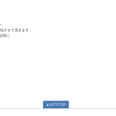
い。
配信させて頂きます。
申込時に
▲GO TO TOP