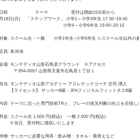
□日程 テーマ 受付は開始15分前から
月18日(月) 「ステップワーク」 小学1～小学3年生 17:30~18:45
小学4～小学6年生 19:00~20:15
□対象: スクール生・一般 小学1年生~小学6年生 ☆スクール生以外の
定員: 各30名
□会場: モンテディオ山形石鳥居グラウンド ※アクセス
〒994-0057 山形県天童市石鳥居１丁目１
□担当: モンテディオ山形アカデミー アスレチックコーチ 庄司 湧人
【ライセンス】 サッカーB級・JFAフィジカルフィットネスB級
□内容: テーマに沿った専門技術TRと、プレーの状況判断の向上を目指し
料金: スクール生 1,500 円(税込) 一般 2,000 円(税込)
※当日、受付時に徴収いたします
□持物: サッカーに必要な用具・飲み物・タオル・着替えなど