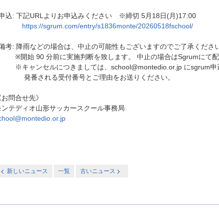
申込: 下記URLよりお申込みください ※締切 5月18日(月)17:00
https://sgrum.com/entry/s1836monte/20260518fschool/
□備考: 降雨などの場合は、中止の可能性もございますのでご了承くださ
※開始 90 分前に実施判断を致します。 中止の場合はSgrumにて
キャンセルにつきましては、school@montedio.or.jp にsgrum
発番される受付番号とご理由をお送りください。
《お問合せ先》
モンテディオ山形サッカースクール事務局
chool@montedio.or.jp
新しいニュース
一覧
古いニュース