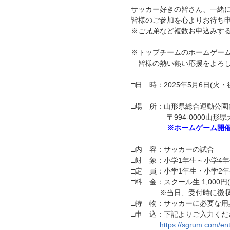
サッカー好きの皆さん、一緒
皆様のご参加を心よりお待ち
※ご兄弟など複数お申込みす
※トップチームのホームゲーム
皆様の熱い熱い応援をよろ
□日 時：2025年5月6日(火・祝)
□場 所：山形県総合運動公
〒994-0000山形県天
※ホームゲーム開催
□内 容：サッカーの試合
□対 象：小学1年生～小学4
□定 員：小学1年生・小学2年
□料 金：スクール生 1,000円(
※当日、受付時に徴収
□持 物：サッカーに必要な用
□申 込：下記よりご入力く
https://sgrum.com/e