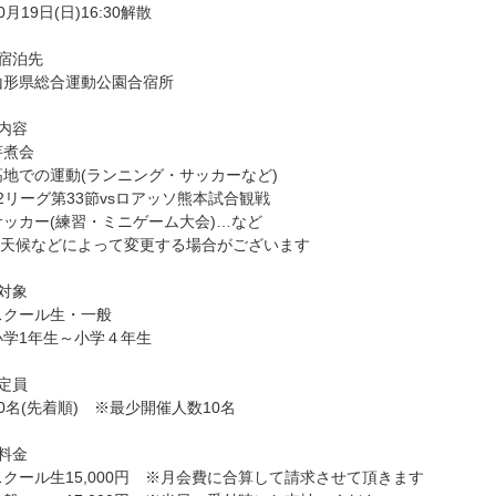
0月19日(日)16:30解散
□宿泊先
山形県総合運動公園合宿所
□内容
芋煮会
高地での運動(ランニング・サッカーなど)
J2リーグ第33節vsロアッソ熊本試合観戦
サッカー(練習・ミニゲーム大会)…など
※天候などによって変更する場合がございます
□対象
スクール生・一般
小学1年生～小学４年生
□定員
50名(先着順) ※最少開催人数10名
□料金
スクール生15,000円 ※月会費に合算して請求させて頂きます