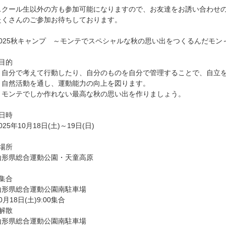
スクール生以外の方も参加可能になりますので、お友達をお誘い合わせ
たくさんのご参加お待ちしております。
2025秋キャンプ ～モンテでスペシャルな秋の思い出をつくるんだモン
□目的
・自分で考えて行動したり、自分のものを自分で管理することで、自立
・自然活動を通し、運動能力の向上を図ります。
・モンテでしか作れない最高な秋の思い出を作りましょう。
□日時
025年10月18日(土)～19日(日)
□場所
山形県総合運動公園・天童高原
□集合
山形県総合運動公園南駐車場
0月18日(土)9:00集合
□解散
山形県総合運動公園南駐車場