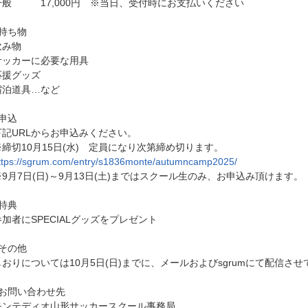
一般 17,000円 ※当日、受付時にお支払いください
□持ち物
飲み物
サッカーに必要な用具
応援グッズ
宿泊道具…など
□申込
下記URLからお申込みください。
※締切10月15日(水) 定員になり次第締め切ります。
ttps://sgrum.com/entry/s1836monte/autumncamp2025/
※9月7日(日)～9月13日(土)まではスクール生のみ、お申込み頂けます。
□特典
参加者にSPECIALグッズをプレゼント
□その他
しおりについては10月5日(日)までに、メールおよびsgrumにて配信さ
□お問い合わせ先
モンテディオ山形サッカースクール事務局