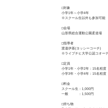
□対象
小学1年～小学4年
※スクール生以外も参加可能
□会場
山形県総合運動公園柔道場
□指導者
渡邉伊基(ヨッシーコーチ)
※ライプチヒ大学公認コオー
□定員
小学1年・小学2年：15名程度
小学3年・小学4年：15名程度
□料金
スクール生：1,000円
一般 ：1,500円
□持ち物