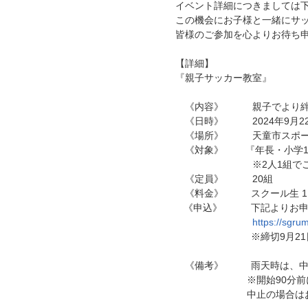
イベント詳細につきましては
この機会にお子様と一緒にサ
皆様のご参加を心よりお待ち
【詳細】
『親子サッカー教室』
《内容》 親子でより絆が
《日時》 2024年9月22日(日)
《場所》 天童市スポー
《対象》 『年長・小学1年
※2人1組でご参加
《定員》 20組
《料金》 スクール生 1,0
《申込》 下記よりお申
https://sgr
※締切9月21日(
《備考》 雨天時は、中止
※開始90分前に実施
中止の場合はお申込者の