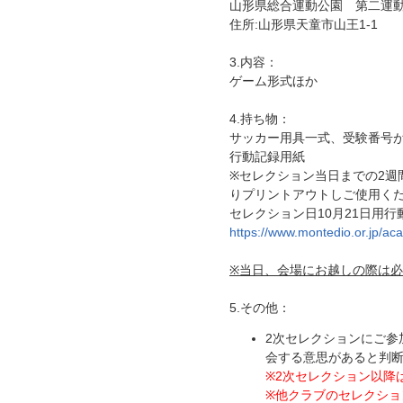
山形県総合運動公園 第二運
住所:山形県天童市山王1-1
3.内容：
ゲーム形式ほか
4.持ち物：
サッカー用具一式、受験番号
行動記録用紙
※セレクション当日までの2週
りプリントアウトしご使用く
セレクション日10月21日用行
https://www.montedio.or.jp/a
※当日、会場にお越しの際は
5.その他：
2次セレクションにご参
会する意思があると判
※2次セレクション以降
※他クラブのセレクショ