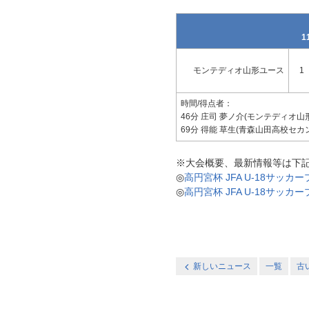
1
モンテディオ山形ユース
1
時間/得点者：
46分 庄司 夢ノ介(モンテディオ山
69分 得能 草生(青森山田高校セカ
※大会概要、最新情報等は下
◎
高円宮杯 JFA U-18サッカ
◎
高円宮杯 JFA U-18サッ
新しいニュース
一覧
古