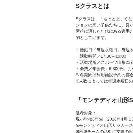
Sクラスとは
Sクラスは、「もっと上手く
ションの高い子供たちに、良
習得に適した年代にある選手
的としています。
・活動日／毎週水曜日、毎週
・活動時間／17:30～19:00
・活動場所／スポーツ山形2
・会費／年会費：6,600円、月会
※冬期間は利用施設予約の都
※人数によっては毎週水曜日
「モンテディオ山形S
選考対象：
現小学校5年生（2018年4月
※モンテディオ山形サッカー
※所属チームの活動に支障の