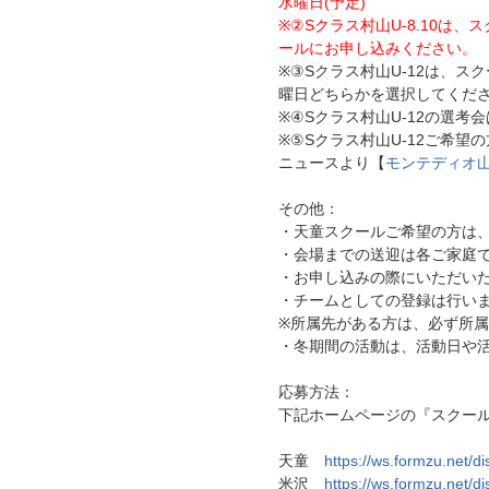
水曜日(予定)
※②Sクラス村山U-8.10は
ールにお申し込みください。
※③Sクラス村山U-12は、
曜日どちらかを選択してくださ
※④Sクラス村山U-12の選考会
※⑤Sクラス村山U-12ご希望
ニュースより【
モンテディオ
その他：
・天童スクールご希望の方は
・会場までの送迎は各ご家庭
・お申し込みの際にいただい
・チームとしての登録は行い
※所属先がある方は、必ず所
・冬期間の活動は、活動日や
応募方法：
下記ホームページの『スクー
天童
https://ws.formzu.net/d
米沢
https://ws.formzu.net/d