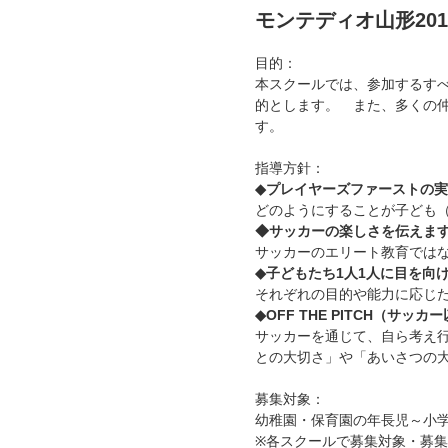
モンテディオ山形20
目的：
本スクールでは、参加するす
的とします。 また、多くの
す。
指導方針：
◆プレイヤーズファーストの
どのようにすることが子ども
◆サッカーの楽しさを伝えま
サッカーのエリート教育では
◆子どもたち1人1人に目を向
それぞれの目的や能力に応じ
◆OFF THE PITCH（
サッカーを通じて、自ら考え
との大切さ」や「あいさつの
募集対象：
幼稚園・保育園の年長児～小
※各スクールで募集対象・募