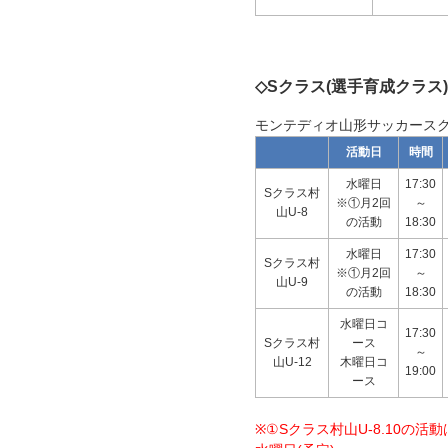
◇Sクラス(選手育成クラス
モンテディオ山形サッカース
活動日
時間
水曜日
17:30
Sクラス村
※①月2回
～
山U-8
の活動
18:30
水曜日
17:30
Sクラス村
※①月2回
～
山U-9
の活動
18:30
水曜日コ
17:30
Sクラス村
ース
～
山U-12
木曜日コ
19:00
ース
※①Sクラス村山U-8.10の