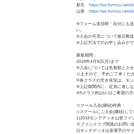
新庄
https://ws.formzu.net/d
山形
https://ws.formzu.net/d
※フォーム送信時「自分にも
い。
※入会の可否について後日
※上記方法でのお申し込みが
募集期間：
2018年4月9日(月)まで
※入会については先着順とさせ
りますので、予めご了承くだ
※各クラスの空き状況は、モ
※上記期間内に、定員に達し
※Sクラス村山U-12ご希望の
スクール入会(継続)特典：
◇スクールにご入会(継続)
1)2018モンテディオ山
※ファンクラブ関係のお問い
2)モンテディオ山形選手のサ