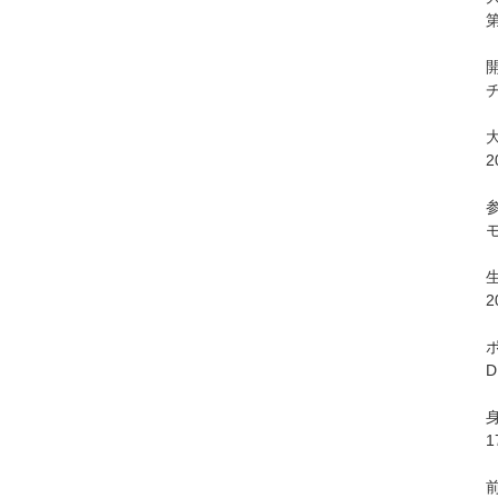
2
2
D
1