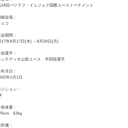
第24回バツラフ・イェジェク国際ユーストーナメント
開催会場：
チェコ
大会期間：
017年8月17日(木) ～8月28日(月)
参加選手：
モンテディオ山形ユース 半田陸選手
生年月日：
002年1月1日
ポジション：
F
身長体重：
76cm 63kg
前所属：