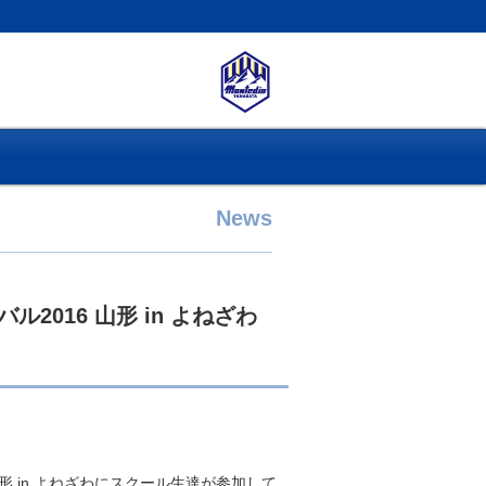
News
016 山形 in よねざわ
山形 in よねざわにスクール生達が参加して