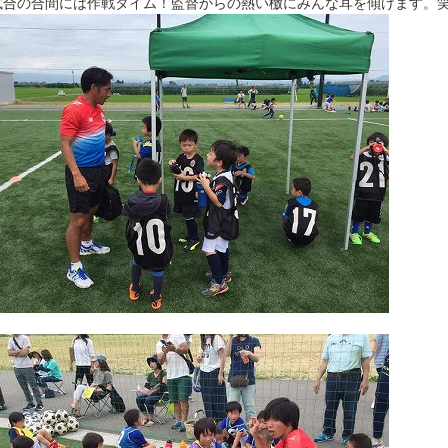
試合の合間には作戦タイム！監督からの熱い檄にみんな耳を傾けます。