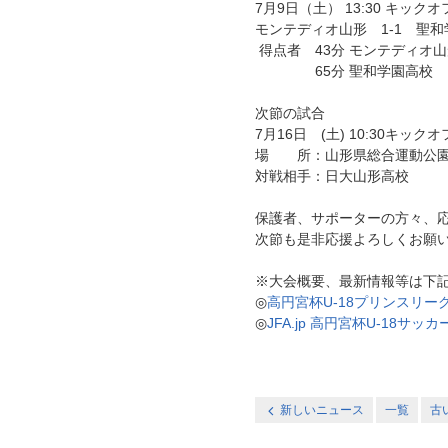
7月9日（土） 13:30 キ
モンテディオ山形 1-1 聖
得点者 43分 モンテディオ
65分 聖和学園高校
次節の試合
7月16日 (土) 10:30キックオ
場 所：山形県総合運動公園
対戦相手：日大山形高校
保護者、サポーターの方々、
次節も是非応援よろしくお願
※大会概要、最新情報等は下
◎
高円宮杯U-18プリンスリー
◎
JFA.jp 高円宮杯U-18サ
新しいニュース
一覧
古