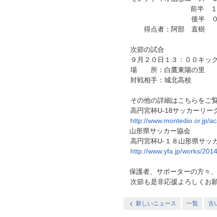
前半 １－
後半 ０－
得点者：阿部 直樹
次節の試合
９月２０日１３：００キッ
場 所：白鷹東陽の里
対戦相手：城北高校
その他の詳細はこちらをご覧
高円宮杯U-18サッカーリー
http://www.montedio.or.jp/
山形県サッカー協会
高円宮杯U-１８山形県サッ
http://www.yfa.jp/works/20
保護者、サポーターの方々、
次節も是非応援よろしくお願
新しいニュース
一覧
古