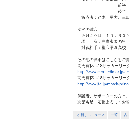
前半 ０
後半 ２
得点者：鈴木 星大、三田
次節の試合
９月２０日 １０：３０キ
場 所：白鷹東陽の里
対戦相手：聖和学園高校
その他の詳細はこちらをご覧
高円宮杯U-18サッカーリー
http://www.montedio.or.jp/
高円宮杯U-18サッカーリーグ
http://www.jfa.jp/match/pr
保護者、サポーターの方々、
次節も是非応援よろしくお願
新しいニュース
一覧
古