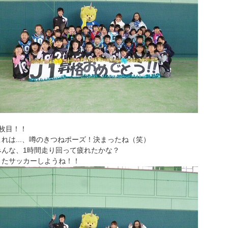
2枚目！！
これは...、噂のきつねポーズ！決まったね（笑）
みんな、1時間走り回って疲れたかな？
またサッカーしようね！！