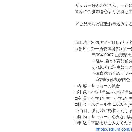
サッカー好きの皆さん、一緒
皆様のご参加を心よりお待ち
※ご兄弟など複数お申込みす
□日 時：2025年2月11日(火・祝)
□場 所：第一貨物体育館 (第
〒994-0067 山形県天
※駐車場は体育館前(砂利
それ以外は駐車禁止となっ
☆体育館のため、フット
室内靴(靴裏が飴色、白色
□内 容：サッカーの試合
□対 象：小学1年生～小学4年
□定 員：小学1年生・小学2年
□料 金：スクール生 1,000円(税
※当日、受付時に徴収いたし
□持 物：サッカーに必要な用
□申 込：下記よりご入力くだ
https://sgrum.com