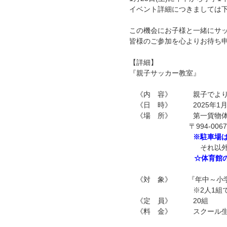
イベント詳細につきましては
この機会にお子様と一緒にサ
皆様のご参加を心よりお待ち
【詳細】
『親子サッカー教室』
《内 容》 親子でより絆
《日 時》 2025年1月25日(
《場 所》 第一貨物体育
〒994-0067 山
※駐車場は
それ以外
☆体育館
《対 象》 『年中～小学
※2人1組でご参
《定 員》 20組
《料 金》 スクール生 1,