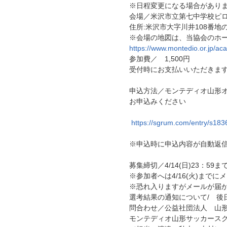
※日程変更になる場合があり
会場／米沢市立第七中学校ピ
住所:米沢市大字川井108番地の
※会場の地図は、当協会のホ
https://www.montedio.or.jp/a
参加費／ 1,500円
受付時にお支払いいただきます
申込方法／モンテディオ山形
お申込みください
https://sgrum.com/entry/s18
※申込時に申込内容が自動返
募集締切／4/14(日)23：59ま
※参加者へは4/16(火)まで
※恐れ入りますがメールが届
選考結果の通知について/ 後
問合わせ／公益社団法人 山形
モンテディオ山形サッカース