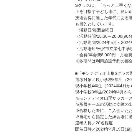
Sクラスは、「もっと上手く
上を目指す子ども達に、良い
技術習得に適した年代にある
も目的としています。
・活動日/毎週金曜日
・活動時間/18:30～20:00(9
・活動期間/2024年5月～2024
・活動場所/米沢市立第七中学
・会費/年会費8,000円 月会費6
※冬期間は利用施設予約の都
■「モンテディオ山形Sクラス
選考対象／現小学校5年生（20
現小学校4年生（2024年4月か
現小学校3年生(2024年4月から
※モンテディオ山形サッカー
※所属チームの活動に支障の
※合格した際に、ご入会いた
※自宅から指定した練習場に
選考人員／20名程度
開催日時／2024年4月19日(金)