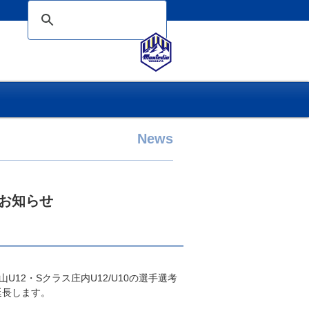
News
のお知らせ
12・Sクラス庄内U12/U10の選手選考
延長します。