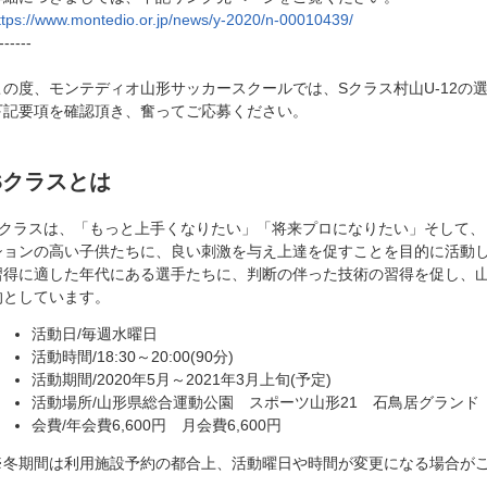
ttps://www.montedio.or.jp/news/y-2020/n-00010439/
------
この度、モンテディオ山形サッカースクールでは、Sクラス村山U-12の
下記要項を確認頂き、奮ってご応募ください。
Sクラスとは
Sクラスは、「もっと上手くなりたい」「将来プロになりたい」そして、
ションの高い子供たちに、良い刺激を与え上達を促すことを目的に活動
習得に適した年代にある選手たちに、判断の伴った技術の習得を促し、
的としています。
活動日/毎週水曜日
活動時間/18:30～20:00(90分)
活動期間/2020年5月～2021年3月上旬(予定)
活動場所/山形県総合運動公園 スポーツ山形21 石鳥居グランド
会費/年会費6,600円 月会費6,600円
※冬期間は利用施設予約の都合上、活動曜日や時間が変更になる場合が