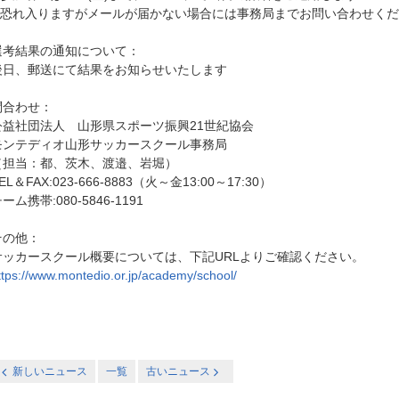
※恐れ入りますがメールが届かない場合には事務局までお問い合わせく
選考結果の通知について：
後日、郵送にて結果をお知らせいたします
問合わせ：
公益社団法人 山形県スポーツ振興21世紀協会
モンテディオ山形サッカースクール事務局
（担当：都、茨木、渡邉、岩堀）
EL＆FAX:023-666-8883（火～金13:00～17:30）
ーム携帯:080-5846-1191
その他：
サッカースクール概要については、下記URLよりご確認ください。
ttps://www.montedio.or.jp/academy/school/
新しいニュース
一覧
古いニュース