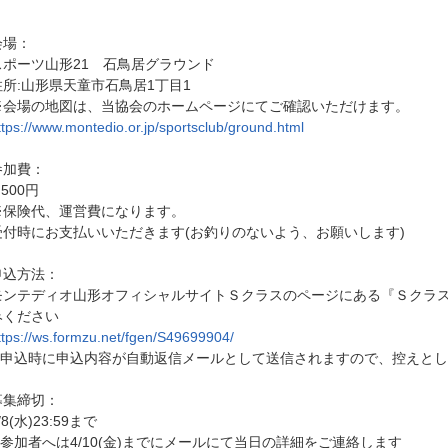
会場：
スポーツ山形21 石鳥居グラウンド
住所:山形県天童市石鳥居1丁目1
※会場の地図は、当協会のホームページにてご確認いただけます。
ttps://www.montedio.or.jp/sportsclub/ground.html
参加費：
,500円
※保険代、運営費になります。
受付時にお支払いいただきます(お釣りのないよう、お願いします)
申込方法：
モンテディオ山形オフィシャルサイトＳクラスのページにある『Ｓクラス
みください
ttps://ws.formzu.net/fgen/S49699904/
※申込時に申込内容が自動返信メールとして送信されますので、控えと
募集締切：
/8(水)23:59まで
※参加者へは4/10(金)までにメールにて当日の詳細をご連絡します