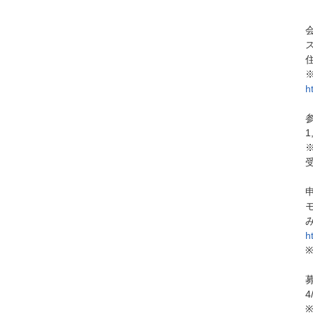
h
1
h
4