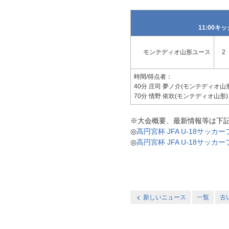
11:00
モンテディオ山形ユース
2
時間/得点者：
40分 庄司 夢ノ介(モンテディオ山
70分 情野 依吹(モンテディオ山形)
※大会概要、最新情報等は下
◎
高円宮杯 JFA U-18サッカ
◎
高円宮杯 JFA U-18サッ
新しいニュース
一覧
古