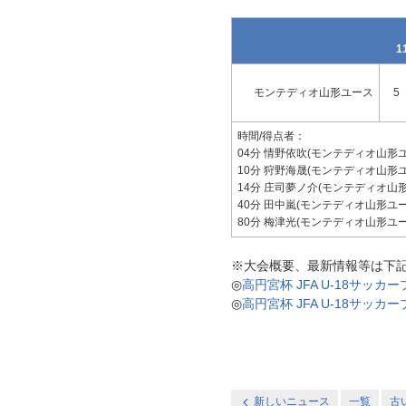
1
モンテディオ山形ユース
5
時間/得点者：
04分 情野依吹(モンテディオ山形ユ
10分 狩野海晟(モンテディオ山形ユ
14分 庄司夢ノ介(モンテディオ山
40分 田中嵐(モンテディオ山形ユー
80分 梅津光(モンテディオ山形ユー
※大会概要、最新情報等は下
◎
高円宮杯 JFA U-18サッカ
◎
高円宮杯 JFA U-18サッ
新しいニュース
一覧
古