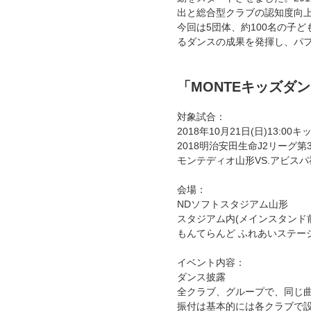
出と総合型クラブの認知度向上
今回は5団体、約100名の子
るダンスの成果を発揮し、パ
「MONTEキッズダ
対象試合：
2018年10月21日(日)13:00
2018明治安田生命J2リーグ第
モンテディオ山形VS.アビスパ
会場：
NDソフトスタジアム山形
スタジアム内(メインスタンド前)
もんてらんど ふれあいステージ
イベント内容：
ダンス披露
全クラブ、グループで、同じ曲
振付は基本的には各クラブで