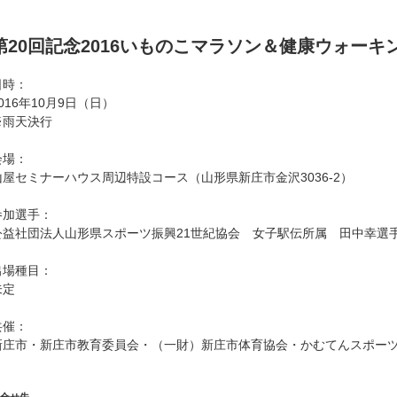
第20回記念2016いものこマラソン＆健康ウォーキ
日時：
016年10月9日（日）
※雨天決行
会場：
山屋セミナーハウス周辺特設コース（山形県新庄市金沢3036-2）
参加選手：
公益社団法人山形県スポーツ振興21世紀協会 女子駅伝所属 田中幸選
出場種目：
未定
共催：
新庄市・新庄市教育委員会・（一財）新庄市体育協会・かむてんスポー