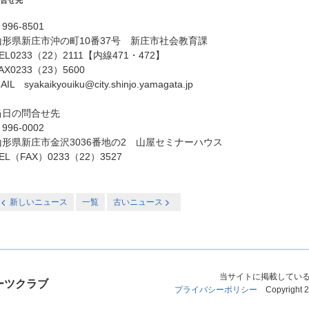
合せ先
996-8501
山形県新庄市沖の町10番37号 新庄市社会教育課
EL0233（22）2111【内線471・472】
AX0233（23）5600
AIL syakaikyouiku@city.shinjo.yamagata.jp
当日の問合せ先
996-0002
山形県新庄市金沢3036番地の2 山屋セミナーハウス
EL（FAX）0233（22）3527
新しいニュース
一覧
古いニュース
当サイトに掲載してい
ーツクラブ
プライバシーポリシー
Copyright 20