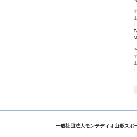
問
〒
T
F
M
〒
T
一般社団法人モンテディオ山形スポ