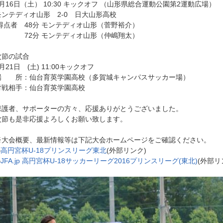
7月16日（土） 10:30 キックオフ （山形県総合運動公園第2運動広場）
モンテディオ山形 2-0 日大山形高校
得点者 48分 モンテディオ山形（菅野裕介）
72分 モンテディオ山形（仲嶋翔太）
次節の試合
月21日 (土) 11:00キックオフ
場 所：仙台育英学園高校（多賀城キャンパスサッカー場）
対戦相手：仙台育英学園高校
保護者、サポーターの方々、応援ありがとうございました。
次節も是非応援よろしくお願い致します。
※大会概要、最新情報等は下記大会ホームページをご確認ください。
◎
高円宮杯U-18プリンスリーグ東北
(外部リンク)
◎
JFA.jp 高円宮杯U-18サッカーリーグ2016プリンスリーグ(東北)
(外部リ