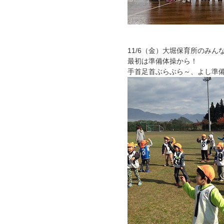
11/6（金）大堀保育所のみ
最初は準備体操から！
手首足首ぶらぶら～、よし準