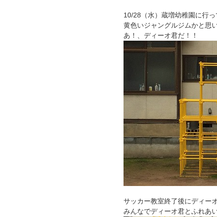
10/28（水）蔵増幼稚園に行
黄色いジャングルジムかと思
あ！、ディーオ君だ！！
サッカー教室終了後にディー
みんなでディーオ君とふれあ