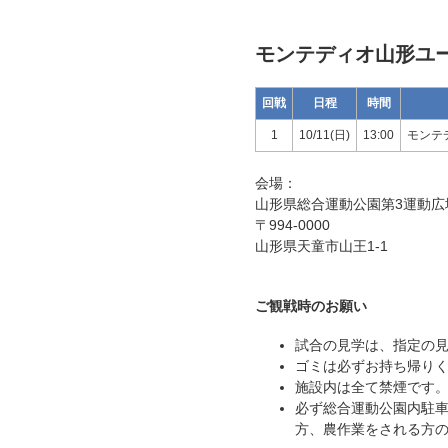
モンテディオ山形ユ
回戦
日程
時間
1
10/11(日)
13:00
モンテ
会場：
山形県総合運動公園第3運動広
〒994-0000
山形県天童市山王1-1
ご観戦時のお願い
試合の見学は、指定の
ゴミは必ずお持ち帰り
施設内は全て禁煙です
必ず総合運動公園内駐
方、農作業をされる方