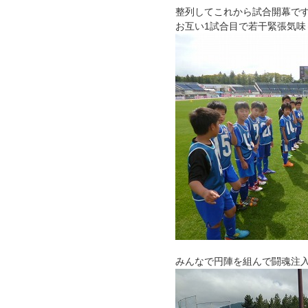
整列してこれから試合開幕で
お互い1試合目で若干緊張気味
みんなで円陣を組んで闘魂注