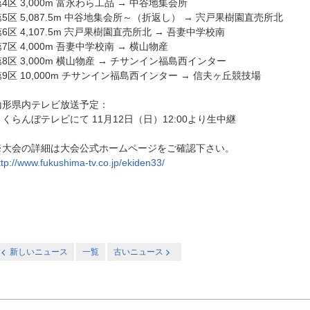
4区 3,000m 富永わら工品 → 中谷地集会所
第5区 5,087.5m 中谷地集会所～（折返し） → 宍戸果樹園直売所北
6区 4,107.5m 宍戸果樹園直売所北 → 吾妻中学校南
7区 4,000m 吾妻中学校南 → 横山物産
第8区 3,000m 横山物産 → チサンイン福島西インター
第9区 10,000m チサンイン福島西インター → 信夫ヶ丘競技場
山形県内テレビ放送予定：
さくらんぼテレビにて 11月12日（日）12:00より生中継
※大会の詳細は大会公式ホームページをご確認下さい。
ttp://www.fukushima-tv.co.jp/ekiden33/
新しいニュース
一覧
古いニュース