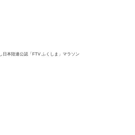
返し日本陸連公認「FTV ふくしま」マラソン