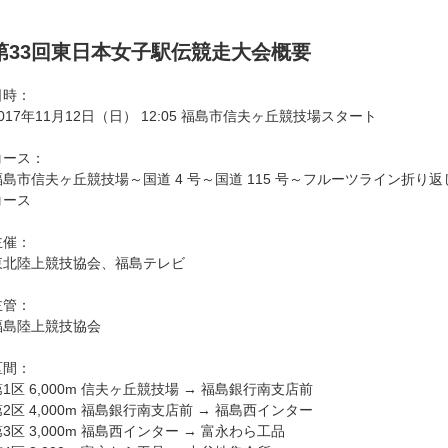
第33回東日本女子駅伝競走大会概要
日時：
2017年11月12日（日） 12:05 福島市信夫ヶ丘競技場スタート
コース：
福島市信夫ヶ丘競技場～国道 4 号～国道 115 号～フルーツライン折り
コース
主催：
東北陸上競技協会、福島テレビ
主管：
福島陸上競技協会
区間：
第1区 6,000m 信夫ヶ丘競技場 → 福島銀行南支店前
第2区 4,000m 福島銀行南支店前 → 福島西インター
3区 3,000m 福島西インター → 富永わら工品