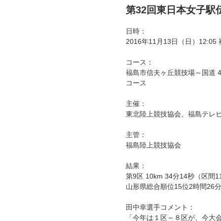
第32回東日本女子駅
日時：
2016年11月13日（日）12
コース：
福島市信夫ヶ丘競技場～国道 4
コース
主催：
東北陸上競技協会、福島テレ
主管：
福島陸上競技協会
結果：
第9区 10km 34分14秒（区間
山形県総合順位15位2時間26分
田中幸選手コメント：
「今年は１区～８区が、今大